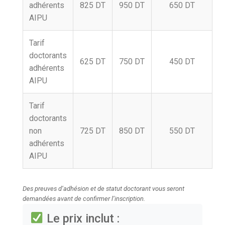
adhérents
825 DT
950 DT
650 DT
AIPU
Tarif
doctorants
625 DT
750 DT
450 DT
adhérents
AIPU
Tarif
doctorants
non
725 DT
850 DT
550 DT
adhérents
AIPU
Des preuves d’adhésion et de statut doctorant vous seront
demandées avant de confirmer l’inscription.
Le prix inclut :