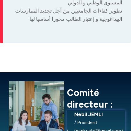
المستوى الوطني و الدولي
تطوير كفاءات الجامعيين من أجل تجديد الممارسات
البيداغوجية و إعتبار الطالب محورا أساسيا لها
C
o
m
i
t
é
d
i
r
e
c
t
e
u
r
:
Manel BEN NEJMA
Nebil JEMLI
/ Trésorière
/ Président
(bennejma_manel@yahoo.fr)
(jemli.nebil@gmail.com)